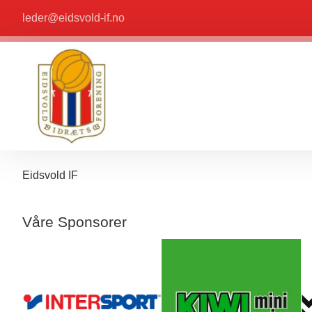
leder@eidsvold-if.no
Eidsvold IF
Våre Sponsorer