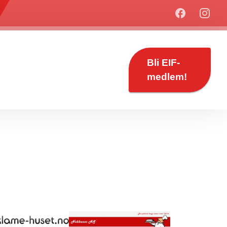
Bli EIF-
medlem!